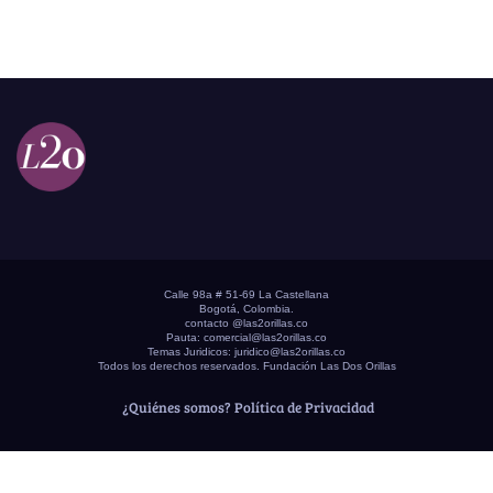
Calle 98a # 51-69 La Castellana
Bogotá, Colombia.
contacto @las2orillas.co
Pauta:
comercial@las2orillas.co
Temas Juridicos:
juridico@las2orillas.co
Todos los derechos reservados. Fundación Las Dos Orillas
¿Quiénes somos?
Política de Privacidad