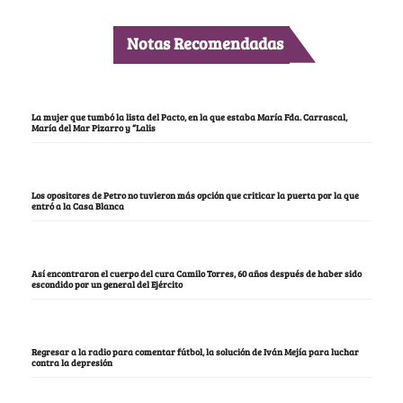
Notas Recomendadas
La mujer que tumbó la lista del Pacto, en la que estaba María Fda. Carrascal,
María del Mar Pizarro y “Lalis
Los opositores de Petro no tuvieron más opción que criticar la puerta por la que
entró a la Casa Blanca
Así encontraron el cuerpo del cura Camilo Torres, 60 años después de haber sido
escondido por un general del Ejército
Regresar a la radio para comentar fútbol, la solución de Iván Mejía para luchar
contra la depresión