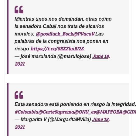
Mientras unos nos demandan, otras como
la senadora Cabal nos trata de sicarios
@goodluck_Bock
@PVacaV
morales.
Las
palabras de la congresista nos ponen en
https://t.co/SEXZbnEI2Z
riesgo
June 18,
— josé marulanda (@marulojose)
2021
Esta senadora está poniendo en riesgo la integridad
#Colombia
@CorteSuprema
@ONU_es
@MAPPOEA
@CID
June 18,
— Margarita V (@MargaritaMVilla)
2021