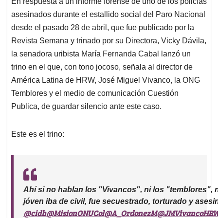
En respuesta a un informe forense de uno de los policías
s
b
e
l
a
asesinados durante el estallido social del Paro Nacional
A
o
d
d
p
o
I
s
desde el pasado 28 de abril, que fue publicado por la
p
k
n
Revista Semana y trinado por su Directora, Vicky Dávila,
la senadora uribista María Fernanda Cabal lanzó un
trino en el que, con tono jocoso, señala al director de
América Latina de HRW, José Miguel Vivanco, la ONG
Temblores y el medio de comunicación Cuestión
Publica, de guardar silencio ante este caso.
Este es el trino:
Ahí si no hablan los "Vivancos", ni los "temblores", 
jóven iba de civil, fue secuestrado, torturado y ases
@cidh
@MisionONUCol
@A_OrdonezM
@JMVivancoHR