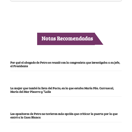
Notas Recomendadas
Por qué el abogado de Petro se reunió con la congresista que investigaba a su jefe,
el Presidente
La mujer que tumbó la lista del Pacto, en la que estaba María Fda. Carrascal,
María del Mar Pizarro y “Lalis
Los opositores de Petro no tuvieron más opción que criticar la puerta por la que
entró a la Casa Blanca