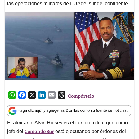
las operaciones militares de EUAdel sur del continente
W
F
X
L
E
T
Compártelo
h
a
i
m
h
a
c
n
a
r
t
e
k
i
e
El almirante Alvin Holsey es el curtido militar que como
s
b
e
l
a
Comando Sur
A
o
d
d
jefe del
está ejecutando por órdenes del