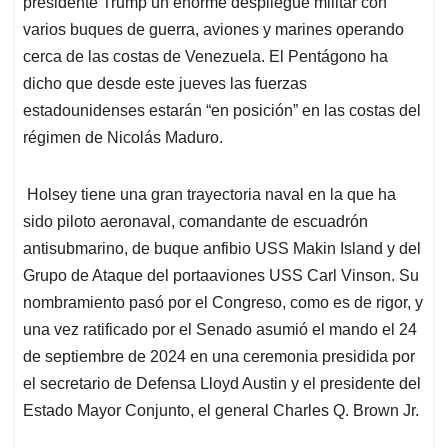
p
o
I
s
presidente Trump un enorme despliegue militar con
p
k
n
varios buques de guerra, aviones y marines operando
cerca de las costas de Venezuela. El Pentágono ha
dicho que desde este jueves las fuerzas
estadounidenses estarán “en posición” en las costas del
régimen de Nicolás Maduro.
Holsey tiene una gran trayectoria naval en la que ha
sido piloto aeronaval, comandante de escuadrón
antisubmarino, de buque anfibio USS Makin Island y del
Grupo de Ataque del portaaviones USS Carl Vinson. Su
nombramiento pasó por el Congreso, como es de rigor, y
una vez ratificado por el Senado asumió el mando el 24
de septiembre de 2024 en una ceremonia presidida por
el secretario de Defensa Lloyd Austin y el presidente del
Estado Mayor Conjunto, el general Charles Q. Brown Jr.