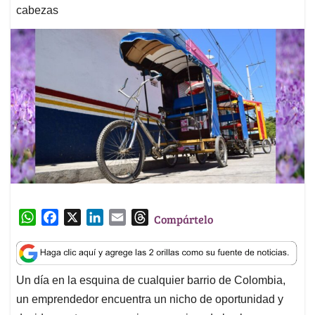
cabezas
W
F
X
L
E
T
Compártelo
h
a
i
m
h
a
c
n
a
r
t
e
k
i
e
Un día en la esquina de cualquier barrio de Colombia,
s
b
e
l
a
un emprendedor encuentra un nicho de oportunidad y
A
o
d
d