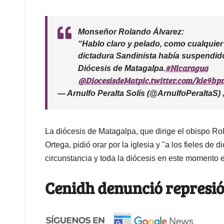
Monseñor Rolando Álvarez:
“Hablo claro y pelado, como cualquier 
dictadura Sandinista había suspendido 
#Nicaragua
Diócesis de Matagalpa.
@DiocesisdeMat
pic.twitter.com/kie9hp
— Arnulfo Peralta Solís (@ArnulfoPeraltaS)
La diócesis de Matagalpa, que dirige el obispo Rol
Ortega, pidió orar por la iglesia y "a los fieles de 
circunstancia y toda la diócesis en este momento 
Cenidh denunció represió