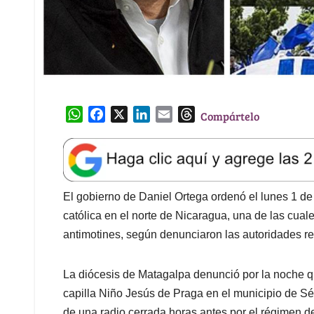
W
F
X
L
E
T
Compártelo
h
a
i
m
h
a
c
n
a
r
t
e
k
i
e
s
b
e
l
a
A
o
d
d
El gobierno de Daniel Ortega ordenó el lunes 1 de 
p
o
I
s
católica en el norte de Nicaragua, una de las cual
p
k
n
antimotines, según denunciaron las autoridades re
La diócesis de Matagalpa denunció por la noche que
capilla Niño Jesús de Praga en el municipio de Séb
de una radio cerrada horas antes por el régimen d