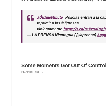
#ÚltimoMinuto
| Policías entran a la c
reprimir a los feligreses
https://t.co/n1X294Dsgj
violentamente.
Augus
— LA PRENSA Nicaragua (@laprensa)