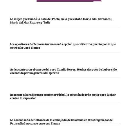
La mujer que tumbó la lista del Pacto, en la que estaba María Fda. Carrascal,
María del Mar Pizarro y “Lalis
Los opositores de Petro no tuvieron más opción que criticar la puerta por la que
entró a la Casa Blanca
Así encontraron el cuerpo del cura Camilo Torres, 60 años después de haber sido
escondido por un general del Ejército
Regresar a la radio para comentar fútbol, la solución de Iván Mejía para luchar
contra la depresión
La casona más de 100 años de la embajada de Colombia en Washington donde
Petro afinó su cara a cara con Trump