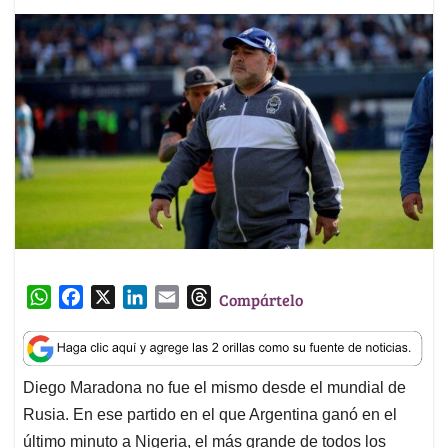
W
F
X
L
E
T
Compártelo
h
a
i
m
h
a
c
n
a
r
t
e
k
i
e
Diego Maradona no fue el mismo desde el mundial de
s
b
e
l
a
Rusia. En ese partido en el que Argentina ganó en el
A
o
d
d
p
o
I
s
último minuto a Nigeria, el más grande de todos los