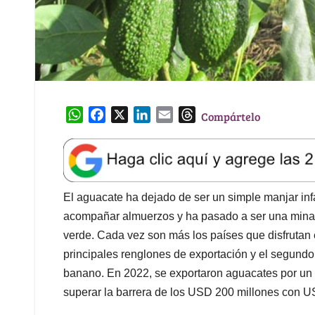
W
F
X
L
E
T
Compártelo
h
a
i
m
h
a
c
n
a
r
t
e
k
i
e
s
b
e
l
a
A
o
d
d
El aguacate ha dejado de ser un simple manjar inf
p
o
I
s
acompañar almuerzos y ha pasado a ser una mina d
p
k
n
verde. Cada vez son más los países que disfrutan e
principales renglones de exportación y el segundo 
banano. En 2022, se exportaron aguacates por un 
superar la barrera de los USD 200 millones con U