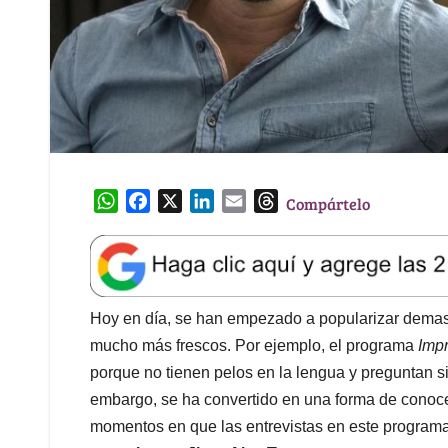
W
F
X
L
E
T
Compártelo
h
a
i
m
h
a
c
n
a
r
t
e
k
i
e
s
b
e
l
a
A
o
d
d
Hoy en día, se han empezado a popularizar demasi
p
o
I
s
mucho más frescos. Por ejemplo, el programa
Imp
p
k
n
porque no tienen pelos en la lengua y preguntan sin
embargo, se ha convertido en una forma de conocer
momentos en que las entrevistas en este program