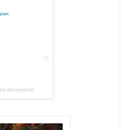
agram
bia (@losetodocol)