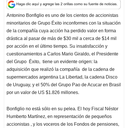
a
c
n
a
r
t
e
k
i
e
Antonino Bonfiglio es uno de los cientos de accionistas
s
b
e
l
a
minoritarios de Grupo Éxito inconformes con la situación
A
o
d
d
p
o
I
s
de la compañía cuya acción ha perdido valor en forma
p
k
n
drástica al pasar de más de $30 mil a cerca de $14 mil
por acción en el último tiempo. Su insatisfacción y
cuestionamientos a Carlos Mario Giraldo, el Presidente
del Grupo Éxito, tiene un evidente origen: la
adquisición que realizó la compañía de la cadena de
supermercados argentina La Libertad, la cadena Disco
de Uruguay, y el 50% del Grupo Pao de Acucar en Brasil
por un valor de US $1.826 millones.
Bonfiglio no está sólo en su pelea. El hoy Fiscal Néstor
Humberto Martínez, en representación de pequeños
accionistas , y los voceros de los Fondos de pensiones,