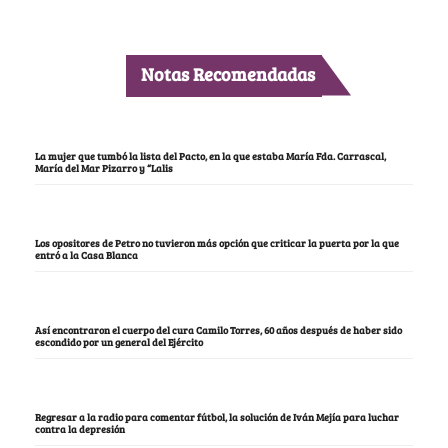
Notas Recomendadas
La mujer que tumbó la lista del Pacto, en la que estaba María Fda. Carrascal,
María del Mar Pizarro y “Lalis
Los opositores de Petro no tuvieron más opción que criticar la puerta por la que
entró a la Casa Blanca
Así encontraron el cuerpo del cura Camilo Torres, 60 años después de haber sido
escondido por un general del Ejército
Regresar a la radio para comentar fútbol, la solución de Iván Mejía para luchar
contra la depresión