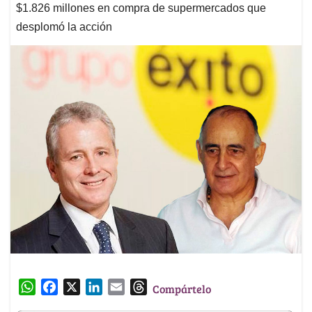
$1.826 millones en compra de supermercados que
desplomó la acción
W
F
X
L
E
T
Compártelo
h
a
i
m
h