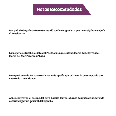
Notas Recomendadas
Por qué el abogado de Petro se reunió con la congresista que investigaba a su jefe,
el Presidente
La mujer que tumbó la lista del Pacto, en la que estaba María Fda. Carrascal,
María del Mar Pizarro y “Lalis
Los opositores de Petro no tuvieron más opción que criticar la puerta por la que
entró a la Casa Blanca
Así encontraron el cuerpo del cura Camilo Torres, 60 años después de haber sido
escondido por un general del Ejército