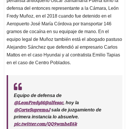
p
o
I
s
penalista antioqueño Óscar Santamaría Puerta tomó la
p
k
n
defensa del entonces representante a la Cámara, León
Fredy Muñoz, en el 2018 cuando fue detenido en el
Aeropuerto José María Córdova por transportar 146
gramos de cocaína en su equipaje de mano. En el
equipo legal de Muñoz también está el abogado pastuso
Alejandro Sánchez que defendió al empresario Carlos
Mattos en el caso Hyundai y al contratista Emilio Tapias
en el caso de Centro Poblados.
Equipo de defensa de
@LeonFredyM
@alfesac
, hoy la
@CorteSupremaJ
sala de juzgamiento de
primera instancia lo absuelve.
pic.twitter.com/QQ9wmheE6k