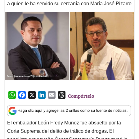
a quien le ha servido su cercanía con María José Pizarro
W
F
X
L
E
T
Compártelo
h
a
i
m
h
a
c
n
a
r
t
e
k
i
e
El embajador León Fredy Muñoz fue absuelto por la
s
b
e
l
a
Corte Suprema del delito de tráfico de drogas. El
A
o
d
d