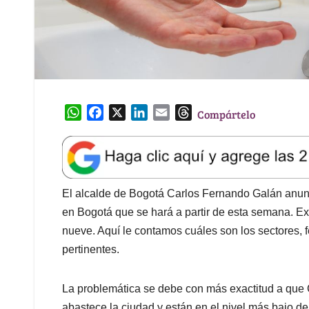
W
F
X
L
E
T
Compártelo
h
a
i
m
h
a
c
n
a
r
t
e
k
i
e
s
b
e
l
a
A
o
d
d
El alcalde de Bogotá Carlos Fernando Galán anunc
p
o
I
s
en Bogotá que se hará a partir de esta semana. Ex
p
k
n
nueve. Aquí le contamos cuáles son los sectores, 
pertinentes.
La problemática se debe con más exactitud a que 
abastece la ciudad y están en el nivel más bajo de