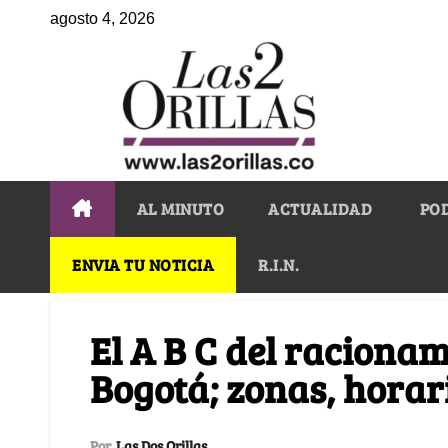
agosto 4, 2026
AL MINUTO
ACTUALIDAD
PO
ENVIA TU NOTICIA
R.I.N.
El A B C del raciona
Bogotá; zonas, horar
Por
Las Dos Orillas