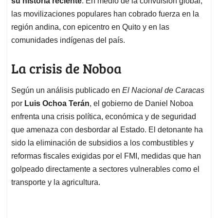
p
o
I
s
su historia reciente
. En medio de la convulsión global,
p
k
n
las movilizaciones populares han cobrado fuerza en la
región andina, con epicentro en Quito y en las
comunidades indígenas del país.
La crisis de Noboa
Según un análisis publicado en
El Nacional de Caracas
por
Luis Ochoa Terán
, el gobierno de Daniel Noboa
enfrenta una crisis política, económica y de seguridad
que amenaza con desbordar al Estado. El detonante ha
sido la eliminación de subsidios a los combustibles y
reformas fiscales exigidas por el FMI, medidas que han
golpeado directamente a sectores vulnerables como el
transporte y la agricultura.