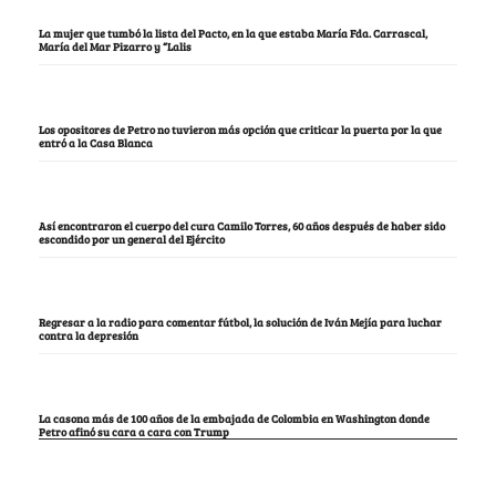
La mujer que tumbó la lista del Pacto, en la que estaba María Fda. Carrascal,
María del Mar Pizarro y “Lalis
Los opositores de Petro no tuvieron más opción que criticar la puerta por la que
entró a la Casa Blanca
Así encontraron el cuerpo del cura Camilo Torres, 60 años después de haber sido
escondido por un general del Ejército
Regresar a la radio para comentar fútbol, la solución de Iván Mejía para luchar
contra la depresión
La casona más de 100 años de la embajada de Colombia en Washington donde
Petro afinó su cara a cara con Trump