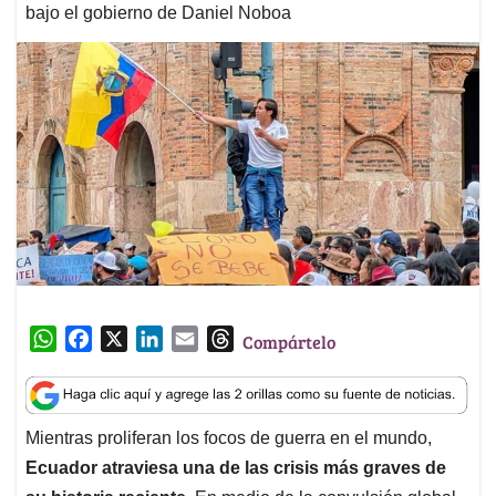
bajo el gobierno de Daniel Noboa
W
F
X
L
E
T
Compártelo
h
a
i
m
h
a
c
n
a
r
t
e
k
i
e
Mientras proliferan los focos de guerra en el mundo,
s
b
e
l
a
Ecuador atraviesa una de las crisis más graves de
A
o
d
d