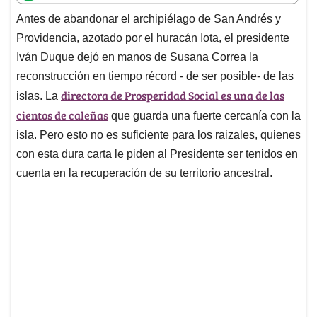
t
e
k
i
e
Antes de abandonar el archipiélago de San Andrés y
s
b
e
l
a
Providencia, azotado por el huracán Iota, el presidente
A
o
d
d
p
o
I
s
Iván Duque dejó en manos de Susana Correa la
p
k
n
reconstrucción en tiempo récord - de ser posible- de las
directora de Prosperidad Social es una de las
islas. La
cientos de caleñas
que guarda una fuerte cercanía con la
isla. Pero esto no es suficiente para los raizales, quienes
con esta dura carta le piden al Presidente ser tenidos en
cuenta en la recuperación de su territorio ancestral.