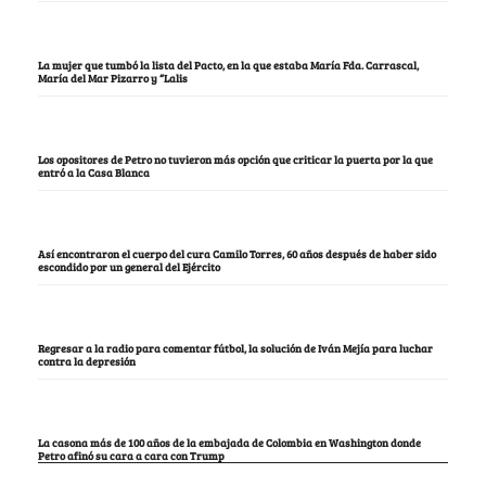
La mujer que tumbó la lista del Pacto, en la que estaba María Fda. Carrascal,
María del Mar Pizarro y “Lalis
Los opositores de Petro no tuvieron más opción que criticar la puerta por la que
entró a la Casa Blanca
Así encontraron el cuerpo del cura Camilo Torres, 60 años después de haber sido
escondido por un general del Ejército
Regresar a la radio para comentar fútbol, la solución de Iván Mejía para luchar
contra la depresión
La casona más de 100 años de la embajada de Colombia en Washington donde
Petro afinó su cara a cara con Trump