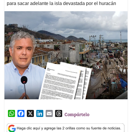
para sacar adelante la isla devastada por el huracán
W
F
X
L
E
T
Compártelo
h
a
i
m
h
a
c
n
a
r