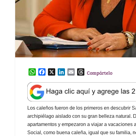
W
F
X
L
E
T
Compártelo
h
a
i
m
h
a
c
n
a
r
t
e
k
i
e
s
b
e
l
a
A
o
d
d
Los caleños fueron de los primeros en descubrir 
p
o
I
s
archipiélago aislado con su gran belleza natural.
p
k
n
apartamentos y empezaron a viajar a vacaciones a 
Social, como buena caleña, igual que su familia, n