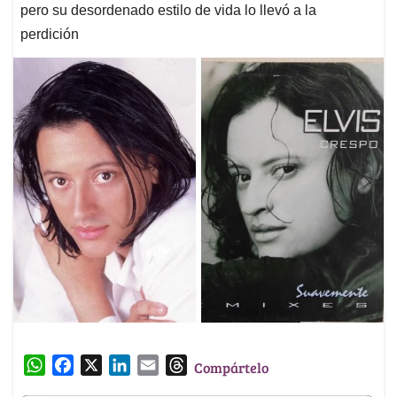
pero su desordenado estilo de vida lo llevó a la
perdición
W
F
X
L
E
T
Compártelo
h
a
i
m
h