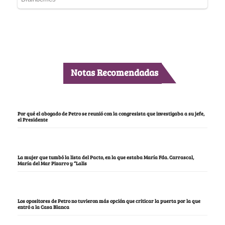
Notas Recomendadas
Por qué el abogado de Petro se reunió con la congresista que investigaba a su jefe,
el Presidente
La mujer que tumbó la lista del Pacto, en la que estaba María Fda. Carrascal,
María del Mar Pizarro y “Lalis
Los opositores de Petro no tuvieron más opción que criticar la puerta por la que
entró a la Casa Blanca