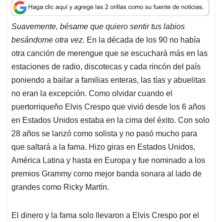
a
c
n
a
r
t
e
k
i
e
Suavemente, bésame que quiero sentir tus labios
s
b
e
l
a
besándome otra vez.
En la década de los 90 no había
A
o
d
d
p
o
I
s
otra canción de merengue que se escuchará más en las
p
k
n
estaciones de radio, discotecas y cada rincón del país
poniendo a bailar a familias enteras, las tías y abuelitas
no eran la excepción. Como olvidar cuando el
puertorriqueño Elvis Crespo que vivió desde los 6 años
en Estados Unidos estaba en la cima del éxito. Con solo
28 años se lanzó como solista y no pasó mucho para
que saltará a la fama. Hizo giras en Estados Unidos,
América Latina y hasta en Europa y fue nominado a los
premios Grammy como mejor banda sonara al lado de
grandes como Ricky Martín.
El dinero y la fama solo llevaron a Elvis Crespo por el