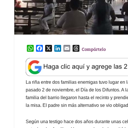
W
F
X
L
E
T
Compártelo
h
a
i
m
h
a
c
n
a
r
t
e
k
i
e
s
b
e
l
a
A
o
d
d
La riña entre dos familias enemigas tuvo lugar en l
p
o
I
s
pasado 2 de noviembre, el Día de los Difuntos. A
p
k
n
familia del barrio llegaron hasta el recinto y pren
la misa. El padre sin más alternativo se vio obligad
Según una testigo hace dos años durante unas ce