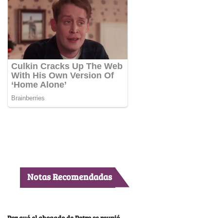
Notas Recomendadas
Por qué el abogado de Petro se reunió