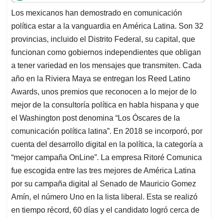
t
e
k
i
e
Los mexicanos han demostrado en comunicación
s
b
e
l
a
política estar a la vanguardia en América Latina. Son 32
A
o
d
d
p
o
I
s
provincias, incluido el Distrito Federal, su capital, que
p
k
n
funcionan como gobiernos independientes que obligan
a tener variedad en los mensajes que transmiten. Cada
año en la Riviera Maya se entregan los Reed Latino
Awards, unos premios que reconocen a lo mejor de lo
mejor de la consultoría política en habla hispana y que
el Washington post denomina “Los Óscares de la
comunicación política latina”. En 2018 se incorporó, por
cuenta del desarrollo digital en la política, la categoría a
“mejor campaña OnLine”. La empresa Ritoré Comunica
fue escogida entre las tres mejores de América Latina
por su campaña digital al Senado de Mauricio Gomez
Amín, el número Uno en la lista liberal. Esta se realizó
en tiempo récord, 60 días y el candidato logró cerca de