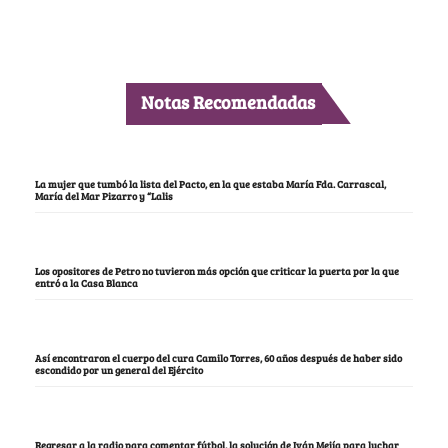
Notas Recomendadas
La mujer que tumbó la lista del Pacto, en la que estaba María Fda. Carrascal,
María del Mar Pizarro y “Lalis
Los opositores de Petro no tuvieron más opción que criticar la puerta por la que
entró a la Casa Blanca
Así encontraron el cuerpo del cura Camilo Torres, 60 años después de haber sido
escondido por un general del Ejército
Regresar a la radio para comentar fútbol, la solución de Iván Mejía para luchar