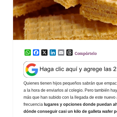
W
F
X
L
E
T
Compártelo
h
a
i
m
h
a
c
n
a
r
t
e
k
i
e
s
b
e
l
a
A
o
d
d
Quienes tienen hijos pequeños sabrán que empaca
p
o
I
s
a la hora de enviarlos al colegio. Pero también ha
p
k
n
más que han subido con la llegada de este nuevo 
frecuencia
lugares y opciones donde puedan ah
dónde conseguir casi un kilo de galleta wafer p