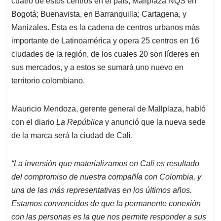
p
o
I
s
cuatro de estos centros en el país; Mallplaza NQS en
p
k
n
Bogotá; Buenavista, en Barranquilla; Cartagena, y
Manizales. Esta es la cadena de centros urbanos más
importante de Latinoamérica y opera 25 centros en 16
ciudades de la región, de los cuales 20 son líderes en
sus mercados, y a estos se sumará uno nuevo en
territorio colombiano.
Mauricio Mendoza, gerente general de Mallplaza, habló
con el diario
La República
y anunció que la nueva sede
de la marca será la ciudad de Cali.
“La inversión que materializamos en Cali es resultado
del compromiso de nuestra compañía con Colombia, y
una de las más representativas en los últimos años.
Estamos convencidos de que la permanente conexión
con las personas es la que nos permite responder a sus