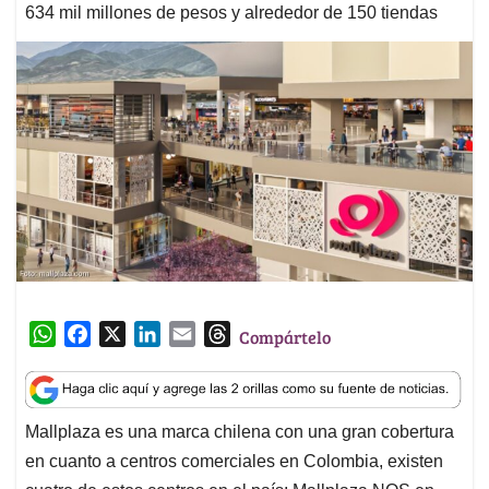
634 mil millones de pesos y alrededor de 150 tiendas
W
F
X
L
E
T
Compártelo
h
a
i
m
h
a
c
n
a
r
t
e
k
i
e
Mallplaza es una marca chilena con una gran cobertura
s
b
e
l
a
en cuanto a centros comerciales en Colombia, existen
A
o
d
d