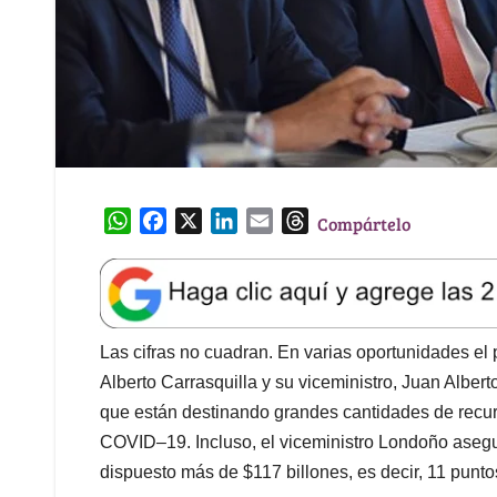
W
F
X
L
E
T
Compártelo
h
a
i
m
h
a
c
n
a
r
t
e
k
i
e
s
b
e
l
a
A
o
d
d
Las cifras no cuadran. En varias oportunidades el
p
o
I
s
Alberto Carrasquilla y su viceministro, Juan Albe
p
k
n
que están destinando grandes cantidades de recur
COVID–19. Incluso, el viceministro Londoño aseg
dispuesto más de $117 billones, es decir, 11 punto