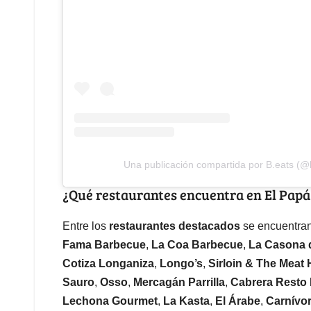
Una publicación compartida por B.eats (@
¿Qué restaurantes encuentra en El Papá
Entre los
restaurantes destacados
se encuentra
Fama Barbecue
,
La Coa Barbecue
,
La Casona 
Cotiza Longaniza
,
Longo’s
,
Sirloin & The Meat
Sauro
,
Osso
,
Mercagán Parrilla
,
Cabrera Resto
Lechona Gourmet
,
La Kasta
,
El Árabe
,
Carnívo