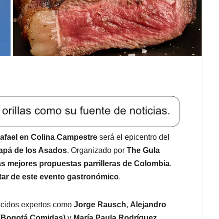
afael en Colina Campestre
será el epicentro del
Papá de los Asados
. Organizado por
The Gula
as mejores propuestas parrilleras de Colombia
.
utar de este evento gastronómico
.
nocidos expertos como
Jorge Rausch
,
Alejandro
(Bogotá Comidas)
y
María Paula Rodríguez