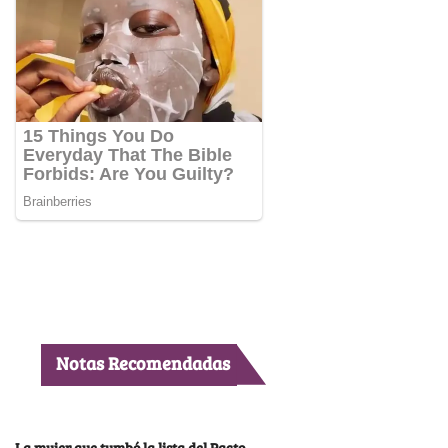
Notas Recomendadas
La mujer que tumbó la lista del Pacto,