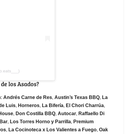
b.eats___)
 de los Asados?
n:
Andrés Carne de Res
,
Austin’s Texas BBQ
,
La
de Luis
,
Horneros
,
La Bifería
,
El Chori Charrúa
,
 House
,
Don Costilla BBQ
,
Autocar
,
Raffaello Di
 Bar
,
Los Torres Horno y Parrilla
,
Premium
ros
,
La Cocinoteca x Los Valientes a Fuego
,
Oak