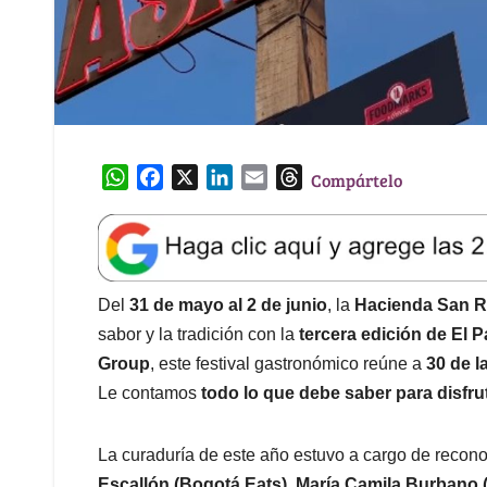
W
F
X
L
E
T
Compártelo
h
a
i
m
h
a
c
n
a
r
t
e
k
i
e
s
b
e
l
a
A
o
d
d
Del
31 de mayo al 2 de junio
, la
Hacienda San R
p
o
I
s
sabor y la tradición con la
tercera edición de El 
p
k
n
Group
, este festival gastronómico reúne a
30 de l
Le contamos
todo lo que debe saber para disfr
La curaduría de este año estuvo a cargo de reco
Escallón (Bogotá Eats)
,
María Camila Burbano 