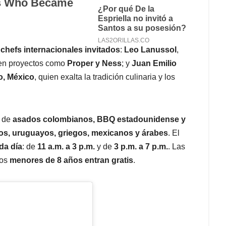
e
chefs internacionales invitados
:
Leo Lanussol
,
 en proyectos como
Proper y Ness
; y
Juan Emilio
o, México
, quien exalta la tradición culinaria y los
d de
asados colombianos, BBQ estadounidense y
os, uruguayos, griegos, mexicanos y árabes
. El
da día
: de
11 a.m. a 3 p.m.
y de
3 p.m. a 7 p.m.
. Las
los
menores de 8 años entran gratis
.