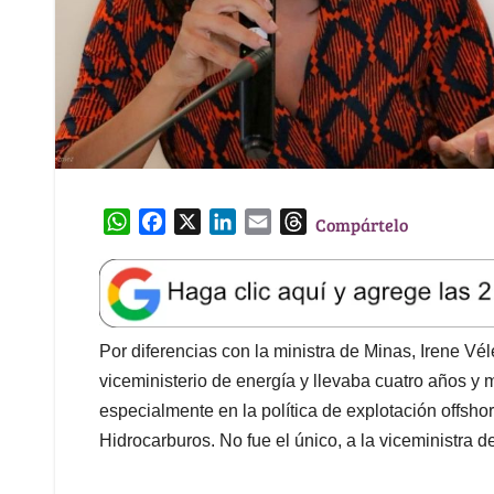
W
F
X
L
E
T
Compártelo
h
a
i
m
h
a
c
n
a
r
t
e
k
i
e
s
b
e
l
a
A
o
d
d
Por diferencias con la ministra de Minas, Irene V
p
o
I
s
viceministerio de energía y llevaba cuatro años y
p
k
n
especialmente en la política de explotación offshor
Hidrocarburos. No fue el único, a la viceministra d