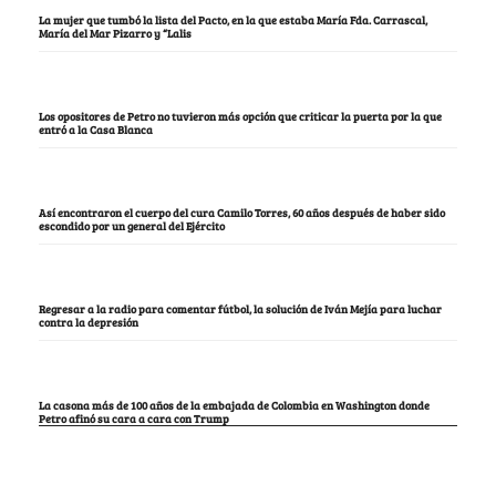
La mujer que tumbó la lista del Pacto, en la que estaba María Fda. Carrascal,
María del Mar Pizarro y “Lalis
Los opositores de Petro no tuvieron más opción que criticar la puerta por la que
entró a la Casa Blanca
Así encontraron el cuerpo del cura Camilo Torres, 60 años después de haber sido
escondido por un general del Ejército
Regresar a la radio para comentar fútbol, la solución de Iván Mejía para luchar
contra la depresión
La casona más de 100 años de la embajada de Colombia en Washington donde
Petro afinó su cara a cara con Trump