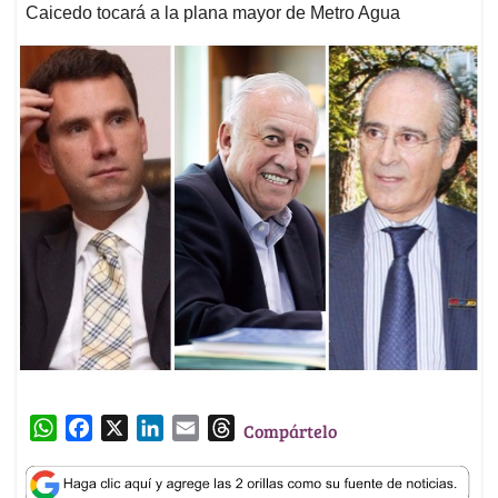
Caicedo tocará a la plana mayor de Metro Agua
W
F
X
L
E
T
Compártelo
h
a
i
m
h
a
c
n
a
r