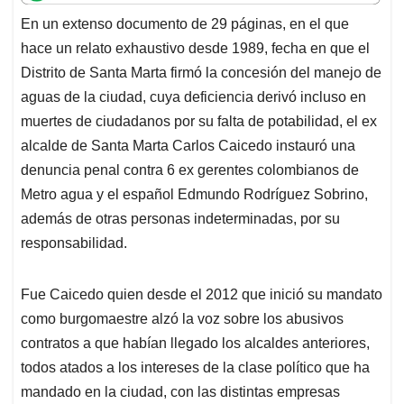
t
e
k
i
e
En un extenso documento de 29 páginas, en el que
s
b
e
l
a
hace un relato exhaustivo desde 1989, fecha en que el
A
o
d
d
p
o
I
s
Distrito de Santa Marta firmó la concesión del manejo de
p
k
n
aguas de la ciudad, cuya deficiencia derivó incluso en
muertes de ciudadanos por su falta de potabilidad, el ex
alcalde de Santa Marta Carlos Caicedo instauró una
denuncia penal contra 6 ex gerentes colombianos de
Metro agua y el español Edmundo Rodríguez Sobrino,
además de otras personas indeterminadas, por su
responsabilidad.
Fue Caicedo quien desde el 2012 que inició su mandato
como burgomaestre alzó la voz sobre los abusivos
contratos a que habían llegado los alcaldes anteriores,
todos atados a los intereses de la clase político que ha
mandado en la ciudad, con las distintas empresas