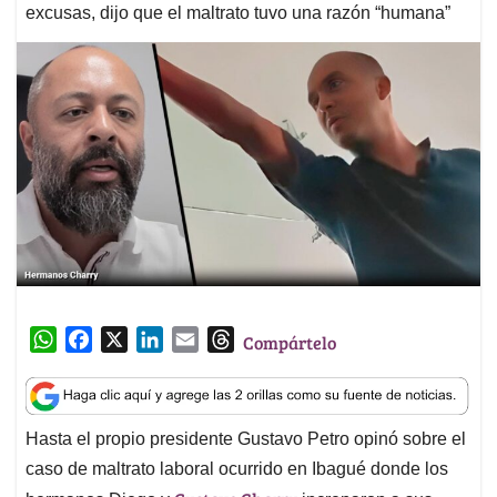
excusas, dijo que el maltrato tuvo una razón “humana”
W
F
X
L
E
T
Compártelo
h
a
i
m
h
a
c
n
a
r
t
e
k
i
e
Hasta el propio presidente Gustavo Petro opinó sobre el
s
b
e
l
a
caso de maltrato laboral ocurrido en Ibagué donde los
A
o
d
d