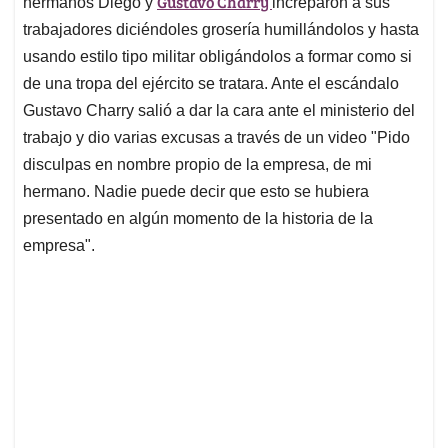
p
o
I
s
Gustavo Charry
hermanos Diego y
increparon a sus
p
k
n
trabajadores diciéndoles grosería humillándolos y hasta
usando estilo tipo militar obligándolos a formar como si
de una tropa del ejército se tratara. Ante el escándalo
Gustavo Charry salió a dar la cara ante el ministerio del
trabajo y dio varias excusas a través de un video "Pido
disculpas en nombre propio de la empresa, de mi
hermano. Nadie puede decir que esto se hubiera
presentado en algún momento de la historia de la
empresa".