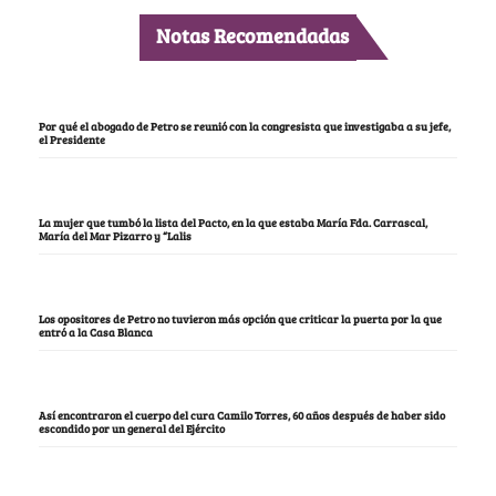
Notas Recomendadas
Por qué el abogado de Petro se reunió con la congresista que investigaba a su jefe,
el Presidente
La mujer que tumbó la lista del Pacto, en la que estaba María Fda. Carrascal,
María del Mar Pizarro y “Lalis
Los opositores de Petro no tuvieron más opción que criticar la puerta por la que
entró a la Casa Blanca
Así encontraron el cuerpo del cura Camilo Torres, 60 años después de haber sido
escondido por un general del Ejército