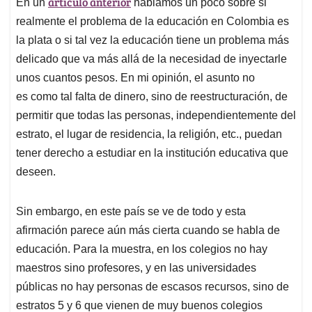
artículo anterior
En un
hablamos un poco sobre si
s
b
e
l
a
A
o
d
d
realmente el problema de la educación en Colombia es
p
o
I
s
la plata o si tal vez la educación tiene un problema más
p
k
n
delicado que va más allá de la necesidad de inyectarle
unos cuantos pesos. En mi opinión, el asunto no
es como tal falta de dinero, sino de reestructuración, de
permitir que todas las personas, independientemente del
estrato, el lugar de residencia, la religión, etc., puedan
tener derecho a estudiar en la institución educativa que
deseen.
Sin embargo, en este país se ve de todo y esta
afirmación parece aún más cierta cuando se habla de
educación. Para la muestra, en los colegios no hay
maestros sino profesores, y en las universidades
públicas no hay personas de escasos recursos, sino de
estratos 5 y 6 que vienen de muy buenos colegios