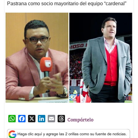
Pastrana como socio mayoritario del equipo “cardenal”
W
F
X
L
E
T
Compártelo
h
a
i
m
h
a
c
n
a
r