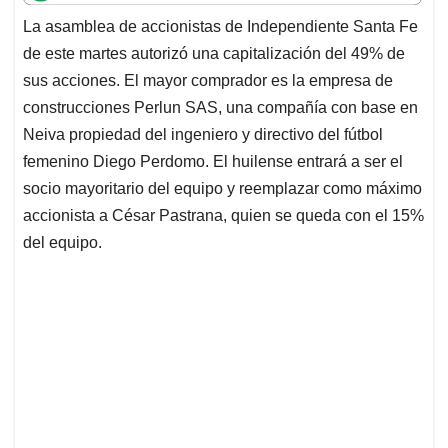
t
e
k
i
e
La asamblea de accionistas de Independiente Santa Fe
s
b
e
l
a
de este martes autorizó una capitalización del 49% de
A
o
d
d
p
o
I
s
sus acciones. El mayor comprador es la empresa de
p
k
n
construcciones Perlun SAS, una compañía con base en
Neiva propiedad del ingeniero y directivo del fútbol
femenino Diego Perdomo. El huilense entrará a ser el
socio mayoritario del equipo y reemplazar como máximo
accionista a César Pastrana, quien se queda con el 15%
del equipo.