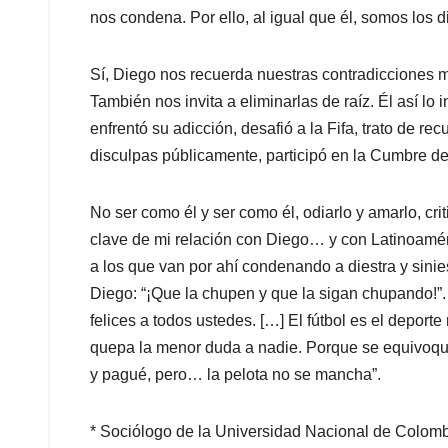
nos condena. Por ello, al igual que él, somos los
Sí, Diego nos recuerda nuestras contradicciones 
También nos invita a eliminarlas de raíz. Él así lo 
enfrentó su adicción, desafió a la Fifa, trato de re
disculpas públicamente, participó en la Cumbre de 
No ser como él y ser como él, odiarlo y amarlo, criti
clave de mi relación con Diego… y con Latinoamérica
a los que van por ahí condenando a diestra y sinie
Diego: “¡Que la chupen y que la sigan chupando!”. “
felices a todos ustedes. […] El fútbol es el depor
quepa la menor duda a nadie. Porque se equivoque
y pagué, pero… la pelota no se mancha”.
* Sociólogo de la Universidad Nacional de Colom