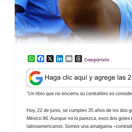
W
F
X
L
E
T
Compártelo
h
a
i
m
h
a
c
n
a
r
t
e
k
i
e
s
b
e
l
a
A
o
d
d
"Un libro que no encierra su contralibro es consid
p
o
I
s
p
k
n
Hoy, 22 de junio, se cumplen 35 años de los dos go
México 86. Aunque no lo parezca, esos dos goles 
latinoamericanos. Somos una amalgama –contradict