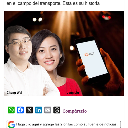
en el campo del transporte. Esta es su historia
W
F
X
L
E
T
Compártelo
h
a
i
m
h
a
c
n
a
r