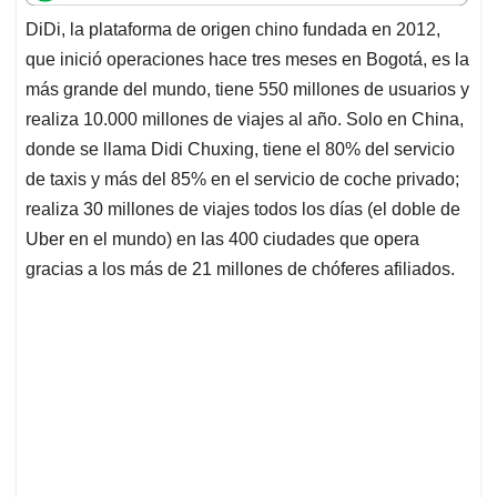
t
e
k
i
e
DiDi, la plataforma de origen chino fundada en 2012,
s
b
e
l
a
que inició operaciones hace tres meses en Bogotá, es la
A
o
d
d
p
o
I
s
más grande del mundo, tiene 550 millones de usuarios y
p
k
n
realiza 10.000 millones de viajes al año. Solo en China,
donde se llama Didi Chuxing, tiene el 80% del servicio
de taxis y más del 85% en el servicio de coche privado;
realiza 30 millones de viajes todos los días (el doble de
Uber en el mundo) en las 400 ciudades que opera
gracias a los más de 21 millones de chóferes afiliados.