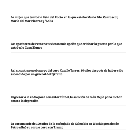
La mujer que tumbó la lista del Pacto, en la que estaba María Fda. Carrascal,
María del Mar Pizarro y “Lalis
Los opositores de Petro no tuvieron más opción que criticar la puerta por la que
entró a la Casa Blanca
Así encontraron el cuerpo del cura Camilo Torres, 60 años después de haber sido
escondido por un general del Ejército
Regresar a la radio para comentar fútbol, la solución de Iván Mejía para luchar
contra la depresión
La casona más de 100 años de la embajada de Colombia en Washington donde
Petro afinó su cara a cara con Trump