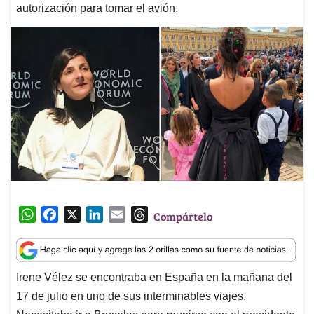
autorización para tomar el avión.
W
F
X
L
E
T
Compártelo
h
a
i
m
h
a
c
n
a
r
t
e
k
i
e
Irene Vélez se encontraba en España en la mañana del
s
b
e
l
a
17 de julio en uno de sus interminables viajes.
A
o
d
d