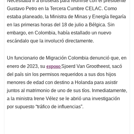
p
o
I
s
Necesitaba ir a Bruselas para reunirse con el presidente
p
k
n
Gustavo Petro en la Tercera Cumbre CELAC. Como
estaba planeado, la Ministra de Minas y Energía llegaría
en las primeras horas del 18 de julio a Bélgica. Sin
embargo, en Colombia, había estallado un nuevo
escándalo que la involucró directamente.
Un funcionario de Migración Colombia denunció que, en
esposo
enero de 2023, su
Sjoerd Van Grootheest, sacó
del país sin los permisos requeridos a sus dos hijos
menores de edad con destino a Holanda para asistir
juntos al matrimonio de uno de sus tíos. Inmediatamente,
a la ministra Irene Vélez se le abrió una investigación
por supuesto “tráfico de influencias”.