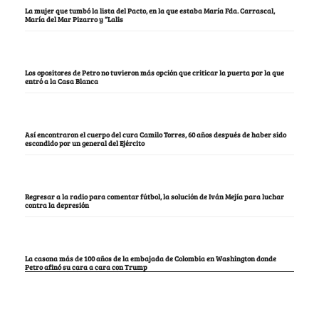
La mujer que tumbó la lista del Pacto, en la que estaba María Fda. Carrascal,
María del Mar Pizarro y “Lalis
Los opositores de Petro no tuvieron más opción que criticar la puerta por la que
entró a la Casa Blanca
Así encontraron el cuerpo del cura Camilo Torres, 60 años después de haber sido
escondido por un general del Ejército
Regresar a la radio para comentar fútbol, la solución de Iván Mejía para luchar
contra la depresión
La casona más de 100 años de la embajada de Colombia en Washington donde
Petro afinó su cara a cara con Trump