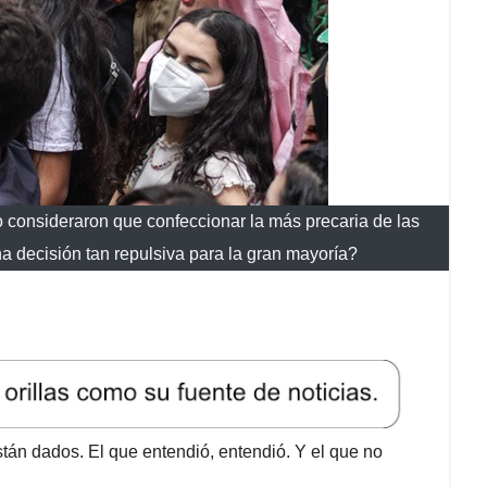
o consideraron que confeccionar la más precaria de las
a decisión tan repulsiva para la gran mayoría?
án dados. El que entendió, entendió. Y el que no