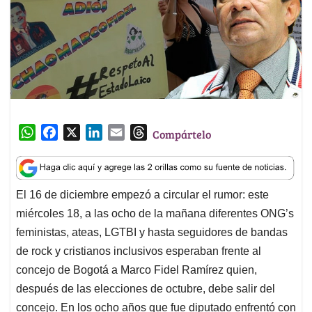
W
F
X
L
E
T
Compártelo
h
a
i
m
h
a
c
n
a
r
t
e
k
i
e
El 16 de diciembre empezó a circular el rumor: este
s
b
e
l
a
miércoles 18, a las ocho de la mañana diferentes ONG’s
A
o
d
d
p
o
I
s
feministas, ateas, LGTBI y hasta seguidores de bandas
p
k
n
de rock y cristianos inclusivos esperaban frente al
concejo de Bogotá a Marco Fidel Ramírez quien,
después de las elecciones de octubre, debe salir del
concejo. En los ocho años que fue diputado enfrentó con