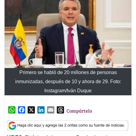
Primero se habló de 20 millones de personas
inmunizadas, después de 10 y ahora de 29. Foto:
Instagram/Iván Duque
W
F
X
L
E
T
Compártelo
h
a
i
m
h
a
c
n
a
r
t
e
k
i
e