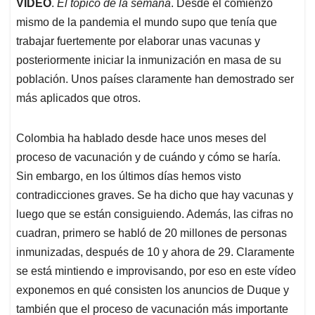
VIDEO
.
El tópico de la semana
. Desde el comienzo
s
b
e
l
a
mismo de la pandemia el mundo supo que tenía que
A
o
d
d
p
o
I
s
trabajar fuertemente por elaborar unas vacunas y
p
k
n
posteriormente iniciar la inmunización en masa de su
población. Unos países claramente han demostrado ser
más aplicados que otros.
Colombia ha hablado desde hace unos meses del
proceso de vacunación y de cuándo y cómo se haría.
Sin embargo, en los últimos días hemos visto
contradicciones graves. Se ha dicho que hay vacunas y
luego que se están consiguiendo. Además, las cifras no
cuadran, primero se habló de 20 millones de personas
inmunizadas, después de 10 y ahora de 29. Claramente
se está mintiendo e improvisando, por eso en este vídeo
exponemos en qué consisten los anuncios de Duque y
también que el proceso de vacunación más importante