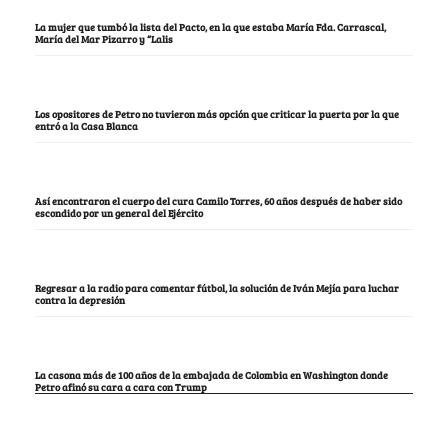
La mujer que tumbó la lista del Pacto, en la que estaba María Fda. Carrascal,
María del Mar Pizarro y “Lalis
Los opositores de Petro no tuvieron más opción que criticar la puerta por la que
entró a la Casa Blanca
Así encontraron el cuerpo del cura Camilo Torres, 60 años después de haber sido
escondido por un general del Ejército
Regresar a la radio para comentar fútbol, la solución de Iván Mejía para luchar
contra la depresión
La casona más de 100 años de la embajada de Colombia en Washington donde
Petro afinó su cara a cara con Trump