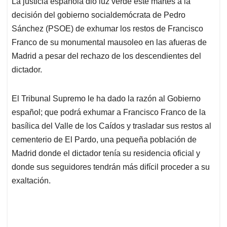
La justicia española dio luz verde este martes a la
s
b
e
l
a
decisión del gobierno socialdemócrata de Pedro
A
o
d
d
p
o
I
s
Sánchez (PSOE) de exhumar los restos de Francisco
p
k
n
Franco de su monumental mausoleo en las afueras de
Madrid a pesar del rechazo de los descendientes del
dictador.
El Tribunal Supremo le ha dado la razón al Gobierno
español; que podrá exhumar a Francisco Franco de la
basílica del Valle de los Caídos y trasladar sus restos al
cementerio de El Pardo, una pequeña población de
Madrid donde el dictador tenía su residencia oficial y
donde sus seguidores tendrán más difícil proceder a su
exaltación.