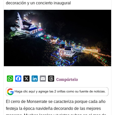
decoración y un concierto inaugural
W
F
X
L
E
T
Compártelo
h
a
i
m
h
a
c
n
a
r
t
e
k
i
e
El cerro de Monserrate se caracteriza porque cada año
s
b
e
l
a
festeja la época navideña decorando de las mejores
A
o
d
d