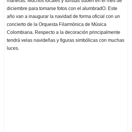
p
o
I
s
maneras. Muchos locales y turistas suben en el mes de
p
k
n
diciembre para tomarse fotos con el alumbradO. Este
año van a inaugurar la navidad de forma oficial con un
concierto de la Orquesta Filarmónica de Música
Colombiana. Respecto a la decoración principalmente
tendrá velas navideñas y figuras simbólicas con muchas
luces.