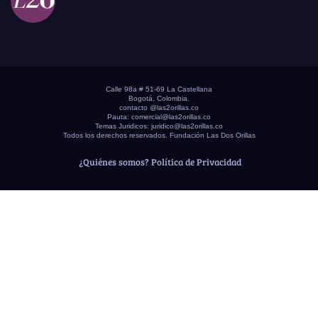
Calle 98a # 51-69 La Castellana
Bogotá, Colombia.
contacto @las2orillas.co
Pauta:
comercial@las2orillas.co
Temas Juridicos:
juridico@las2orillas.co
Todos los derechos reservados. Fundación Las Dos Orillas
¿Quiénes somos?
Política de Privacidad