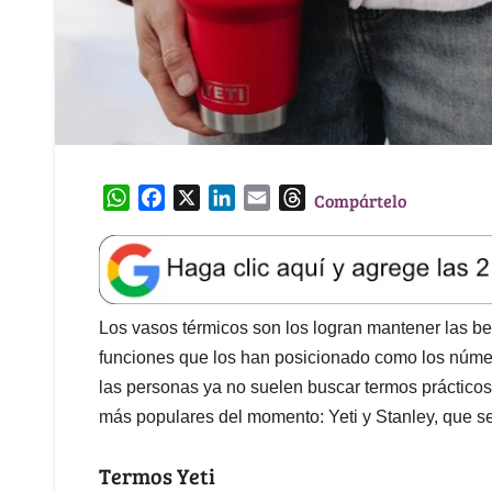
W
F
X
L
E
T
Compártelo
h
a
i
m
h
a
c
n
a
r
t
e
k
i
e
s
b
e
l
a
A
o
d
d
Los vasos térmicos son los logran mantener las beb
p
o
I
s
funciones que los han posicionado como los númer
p
k
n
las personas ya no suelen buscar termos prácticos
más populares del momento: Yeti y Stanley, que s
Termos Yeti