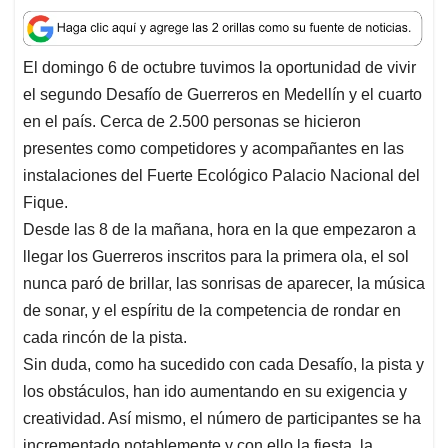
h
a
i
m
h
a
c
n
a
r
t
e
k
i
e
El domingo 6 de octubre tuvimos la oportunidad de vivir
s
b
e
l
a
el segundo Desafío de Guerreros en Medellín y el cuarto
A
o
d
d
p
o
I
s
en el país. Cerca de 2.500 personas se hicieron
p
k
n
presentes como competidores y acompañantes en las
instalaciones del Fuerte Ecológico Palacio Nacional del
Fique.
Desde las 8 de la mañana, hora en la que empezaron a
llegar los Guerreros inscritos para la primera ola, el sol
nunca paró de brillar, las sonrisas de aparecer, la música
de sonar, y el espíritu de la competencia de rondar en
cada rincón de la pista.
Sin duda, como ha sucedido con cada Desafío, la pista y
los obstáculos, han ido aumentando en su exigencia y
creatividad. Así mismo, el número de participantes se ha
incrementado notablemente y con ello la fiesta, la