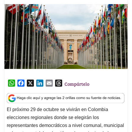
W
F
X
L
E
T
Compártelo
h
a
i
m
h
a
c
n
a
r
t
e
k
i
e
El próximo 29 de octubre se vivirán en Colombia
s
b
e
l
a
elecciones regionales donde se elegirán los
A
o
d
d
p
o
I
s
representantes democráticos a nivel comunal, municipal