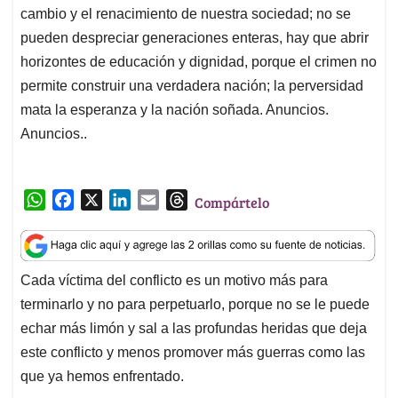
cambio y el renacimiento de nuestra sociedad; no se
pueden despreciar generaciones enteras, hay que abrir
horizontes de educación y dignidad, porque el crimen no
permite construir una verdadera nación; la perversidad
mata la esperanza y la nación soñada. Anuncios.
Anuncios..
W
F
X
L
E
T
Compártelo
h
a
i
m
h
a
c
n
a
r
t
e
k
i
e
Cada víctima del conflicto es un motivo más para
s
b
e
l
a
terminarlo y no para perpetuarlo, porque no se le puede
A
o
d
d
p
o
I
s
echar más limón y sal a las profundas heridas que deja
p
k
n
este conflicto y menos promover más guerras como las
que ya hemos enfrentado.