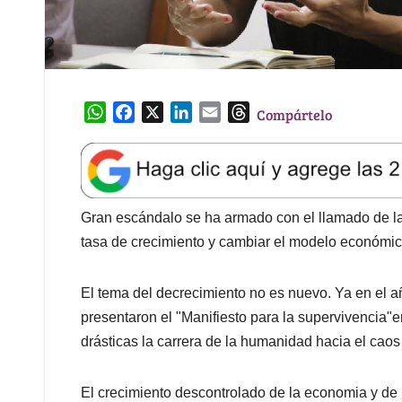
W
F
X
L
E
T
Compártelo
h
a
i
m
h
a
c
n
a
r
t
e
k
i
e
s
b
e
l
a
A
o
d
d
Gran escándalo se ha armado con el llamado de la m
p
o
I
s
tasa de crecimiento y cambiar el modelo económic
p
k
n
El tema del decrecimiento no es nuevo. Ya en el a
presentaron el "Manifiesto para la supervivencia"e
drásticas la carrera de la humanidad hacia el caos
El crecimiento descontrolado de la economia y de 