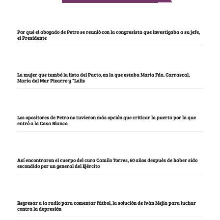
Por qué el abogado de Petro se reunió con la congresista que investigaba a su jefe,
el Presidente
La mujer que tumbó la lista del Pacto, en la que estaba María Fda. Carrascal,
María del Mar Pizarro y “Lalis
Los opositores de Petro no tuvieron más opción que criticar la puerta por la que
entró a la Casa Blanca
Así encontraron el cuerpo del cura Camilo Torres, 60 años después de haber sido
escondido por un general del Ejército
Regresar a la radio para comentar fútbol, la solución de Iván Mejía para luchar
contra la depresión