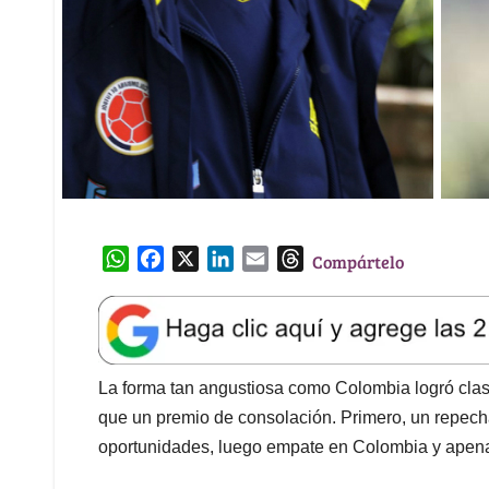
W
F
X
L
E
T
Compártelo
h
a
i
m
h
a
c
n
a
r
t
e
k
i
e
s
b
e
l
a
A
o
d
d
La forma tan angustiosa como Colombia logró clasi
p
o
I
s
que un premio de consolación. Primero, un repechaj
p
k
n
oportunidades, luego empate en Colombia y apena