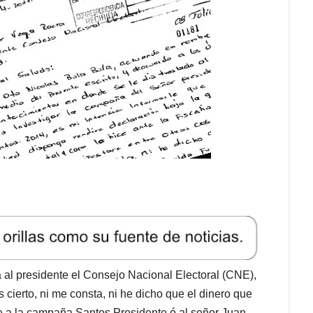
da al presidente el Consejo Nacional Electoral (CNE),
ierto, ni me consta, ni he dicho que el dinero que
te a la campaña Santos Presidente ó al señor Juan