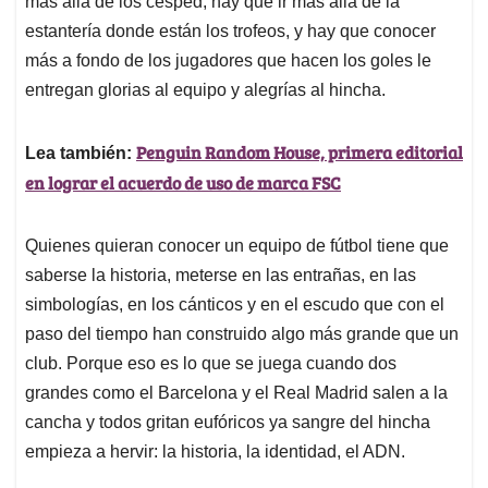
p
o
I
s
más allá de los cesped, hay que ir más alla de la
p
k
n
estantería donde están los trofeos, y hay que conocer
más a fondo de los jugadores que hacen los goles le
entregan glorias al equipo y alegrías al hincha.
Penguin Random House, primera editorial
Lea también:
en lograr el acuerdo de uso de marca FSC
Quienes quieran conocer un equipo de fútbol tiene que
saberse la historia, meterse en las entrañas, en las
simbologías, en los cánticos y en el escudo que con el
paso del tiempo han construido algo más grande que un
club. Porque eso es lo que se juega cuando dos
grandes como el Barcelona y el Real Madrid salen a la
cancha y todos gritan eufóricos ya sangre del hincha
empieza a hervir: la historia, la identidad, el ADN.