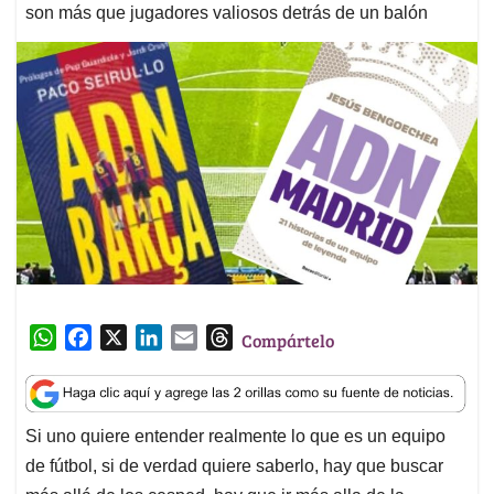
son más que jugadores valiosos detrás de un balón
W
F
X
L
E
T
Compártelo
h
a
i
m
h
a
c
n
a
r
t
e
k
i
e
Si uno quiere entender realmente lo que es un equipo
s
b
e
l
a
de fútbol, si de verdad quiere saberlo, hay que buscar
A
o
d
d