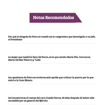
Notas Recomendadas
Por qué el abogado de Petro se reunió con la congresista que investigaba a su jefe,
el Presidente
La mujer que tumbó la lista del Pacto, en la que estaba María Fda. Carrascal,
María del Mar Pizarro y “Lalis
Los opositores de Petro no tuvieron más opción que criticar la puerta por la que
entró a la Casa Blanca
Así encontraron el cuerpo del cura Camilo Torres, 60 años después de haber sido
escondido por un general del Ejército