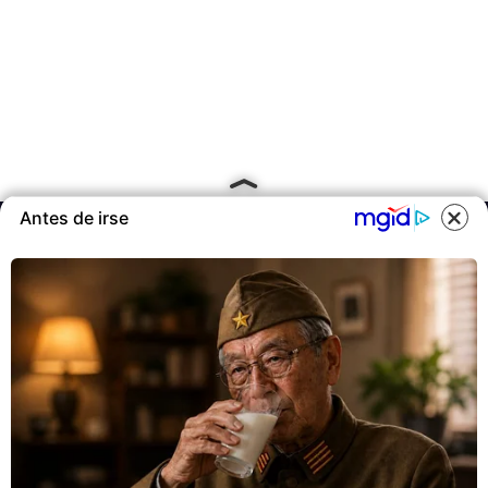
Antes de irse
Calle 98a # 51-69 La Castellana
Bogotá, Colombia.
contacto @las2orillas.co
Pauta:
comercial@las2orillas.co
Temas Juridicos:
juridico@las2orillas.co
Todos los derechos reservados. Fundación Las Dos Orillas