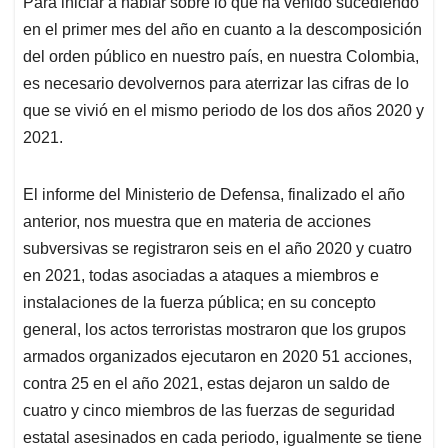
Para iniciar a hablar sobre lo que ha venido sucediendo
s
b
e
l
a
en el primer mes del año en cuanto a la descomposición
A
o
d
d
p
o
I
s
del orden público en nuestro país, en nuestra Colombia,
p
k
n
es necesario devolvernos para aterrizar las cifras de lo
que se vivió en el mismo periodo de los dos años 2020 y
2021.
El informe del Ministerio de Defensa, finalizado el año
anterior, nos muestra que en materia de acciones
subversivas se registraron seis en el año 2020 y cuatro
en 2021, todas asociadas a ataques a miembros e
instalaciones de la fuerza pública; en su concepto
general, los actos terroristas mostraron que los grupos
armados organizados ejecutaron en 2020 51 acciones,
contra 25 en el año 2021, estas dejaron un saldo de
cuatro y cinco miembros de las fuerzas de seguridad
estatal asesinados en cada periodo, igualmente se tiene