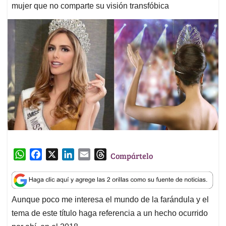
mujer que no comparte su visión transfóbica
W
F
X
L
E
T
Compártelo
h
a
i
m
h
a
c
n
a
r
t
e
k
i
e
Aunque poco me interesa el mundo de la farándula y el
s
b
e
l
a
tema de este título haga referencia a un hecho ocurrido
A
o
d
d