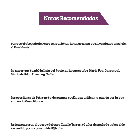
Notas Recomendadas
Por qué el abogado de Petro se reunió con la congresista que investigaba a su jefe,
el Presidente
La mujer que tumbó la lista del Pacto, en la que estaba María Fda. Carrascal,
María del Mar Pizarro y “Lalis
Los opositores de Petro no tuvieron más opción que criticar la puerta por la que
entró a la Casa Blanca
Así encontraron el cuerpo del cura Camilo Torres, 60 años después de haber sido
escondido por un general del Ejército