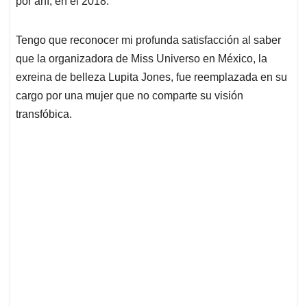
p
o
I
s
por ahí, en el 2018.
p
k
n
Tengo que reconocer mi profunda satisfacción al saber
que la organizadora de Miss Universo en México, la
exreina de belleza Lupita Jones, fue reemplazada en su
cargo por una mujer que no comparte su visión
transfóbica.