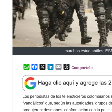
marchas estudiantiles, E
W
F
X
L
E
T
Compártelo
h
a
i
m
h
a
c
n
a
r
t
e
k
i
e
s
b
e
l
a
A
o
d
d
Los periodistas de los telenoticieros colombianos 
p
o
I
s
“vandálicos” que, según las autoridades, grupos de
p
k
n
produjeron: desmanes, confrontación con la policía