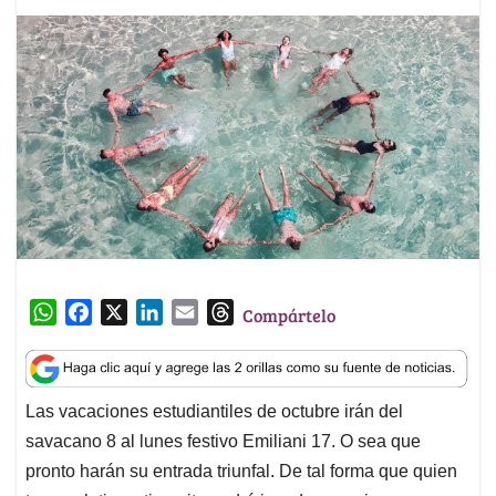
W
F
X
L
E
T
Compártelo
h
a
i
m
h
a
c
n
a
r
t
e
k
i
e
Las vacaciones estudiantiles de octubre irán del
s
b
e
l
a
savacano 8 al lunes festivo Emiliani 17. O sea que
A
o
d
d
p
o
I
s
pronto harán su entrada triunfal. De tal forma que quien