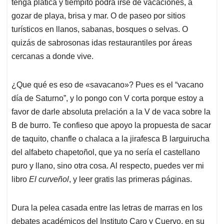
p
k
n
tenga platica y tiempito podrá irse de vacaciones, a
gozar de playa, brisa y mar. O de paseo por sitios
turísticos en llanos, sabanas, bosques o selvas. O
quizás de sabrosonas idas restaurantiles por áreas
cercanas a donde vive.
¿Que qué es eso de «savacano»? Pues es el “vacano
día de Saturno”, y lo pongo con V corta porque estoy a
favor de darle absoluta prelación a la V de vaca sobre la
B de burro. Te confieso que apoyo la propuesta de sacar
de taquito, chanfle o chalaca a la jirafesca B larguirucha
del alfabeto chapetoñol, que ya no sería el castellano
puro y llano, sino otra cosa. Al respecto, puedes ver mi
libro
El curveñol
, y leer gratis las primeras páginas.
Dura la pelea casada entre las letras de marras en los
debates académicos del Instituto Caro y Cuervo, en su