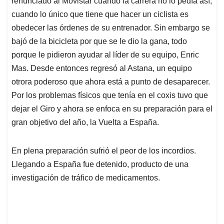
p
o
I
s
renunciado al Movistar cuando la carrera no lo pedía así,
p
k
n
cuando lo único que tiene que hacer un ciclista es
obedecer las órdenes de su entrenador. Sin embargo se
bajó de la bicicleta por que se le dio la gana, todo
porque le pidieron ayudar al líder de su equipo, Enric
Mas. Desde entonces regresó al Astana, un equipo
otrora poderoso que ahora está a punto de desaparecer.
Por los problemas físicos que tenía en el coxis tuvo que
dejar el Giro y ahora se enfoca en su preparación para el
gran objetivo del año, la Vuelta a España.
En plena preparación sufrió el peor de los incordios.
Llegando a España fue detenido, producto de una
investigación de tráfico de medicamentos.