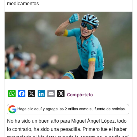
medicamentos
W
F
X
L
E
T
Compártelo
h
a
i
m
h
a
c
n
a
r
t
e
k
i
e
No ha sido un buen año para Miguel Ángel López, todo
s
b
e
l
a
lo contrario, ha sido una pesadilla. Primero fue el haber
A
o
d
d