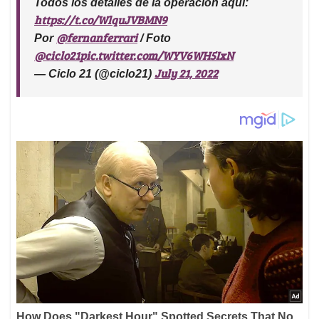
Todos los detalles de la operación aquí:
https://t.co/WlquJVBMN9
@fernanferrari
Por
/ Foto
@ciclo21
pic.twitter.com/WYV6WH5IxN
July 21, 2022
— Ciclo 21 (@ciclo21)