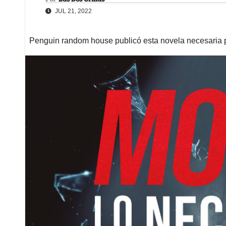
JUL 21, 2022
Penguin random house publicó esta novela necesaria 