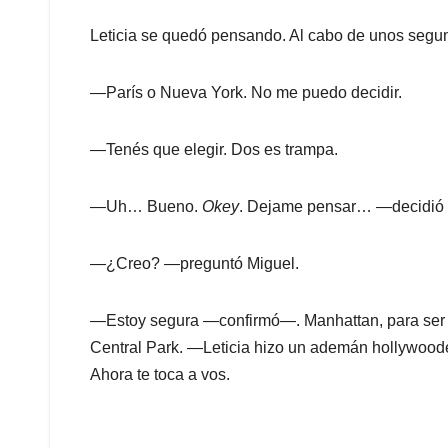
Leticia se quedó pensando. Al cabo de unos segund
—París o Nueva York. No me puedo decidir.
—Tenés que elegir. Dos es trampa.
—Uh… Bueno.
Okey
. Dejame pensar… —decidió p
—¿Creo? —preguntó Miguel.
—Estoy segura —confirmó—. Manhattan, para ser má
Central Park. —Leticia hizo un ademán hollywoo
Ahora te toca a vos.