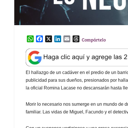
W
F
X
L
E
T
Compártelo
h
a
i
m
h
a
c
n
a
r
t
e
k
i
e
s
b
e
l
a
A
o
d
d
El hallazgo de un cadáver en el predio de un barr
p
o
I
s
publicidad para sus dueños, presionados por hallar
p
k
n
la oficial Romina Lacase no descansarán hasta lle
Morir lo necesario nos sumerge en un mundo de dr
familiar. Las vidas de Miguel, Facundo y el detec