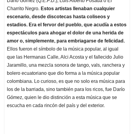
p
o
I
s
Darío Gómez (Q.E.P.D.), Luis Alberto Posada o El
p
k
n
Charrito Negro.
Estos artistas llenaban cualquier
escenario, desde discotecas hasta coliseos y
estadios. Era el fervor del pueblo, que acudía a estos
espectáculos para ahogar el dolor de una herida de
amor o, simplemente, para embriagarse de felicidad.
Ellos fueron el símbolo de la música popular, al igual
que las Hermanas Calle, Alci Acosta y el fallecido Julio
Jaramillo, una mezcla sonora de tango, vals, ranchera y
bolero ecuatoriano que dio forma a la música popular
colombiana. Lo curioso, es que no solo era música para
los de la barriada, sino también para los ricos, fue Darío
Gómez, quien le dio distinción a esta música que se
escucha en cada rincón del país y del exterior.