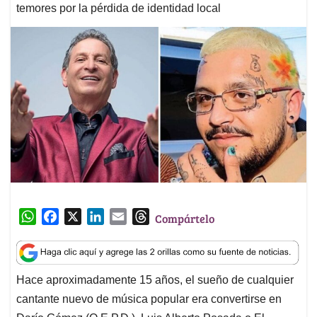
temores por la pérdida de identidad local
W
F
X
L
E
T
Compártelo
h
a
i
m
h
a
c
n
a
r
t
e
k
i
e
Hace aproximadamente 15 años, el sueño de cualquier
s
b
e
l
a
cantante nuevo de música popular era convertirse en
A
o
d
d