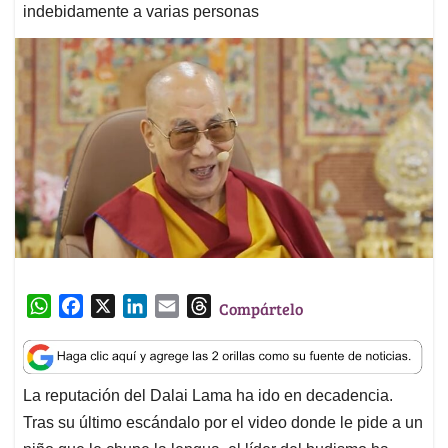
indebidamente a varias personas
W
F
X
L
E
T
Compártelo
h
a
i
m
h
a
c
n
a
r
t
e
k
i
e
La reputación del Dalai Lama ha ido en decadencia.
s
b
e
l
a
Tras su último escándalo por el video donde le pide a un
A
o
d
d