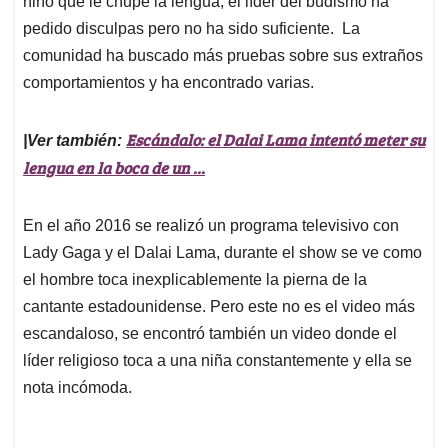
p
o
I
s
niño que le chupe la lengua, el líder del budismo ha
p
k
n
pedido disculpas pero no ha sido suficiente. La
comunidad ha buscado más pruebas sobre sus extraños
comportamientos y ha encontrado varias.
Escándalo: el
Dalai Lama
intentó meter su
|Ver también:
lengua en la boca de un ...
En el año 2016 se realizó un programa televisivo con
Lady Gaga y el Dalai Lama, durante el show se ve como
el hombre toca inexplicablemente la pierna de la
cantante estadounidense. Pero este no es el video más
escandaloso, se encontró también un video donde el
líder religioso toca a una niña constantemente y ella se
nota incómoda.