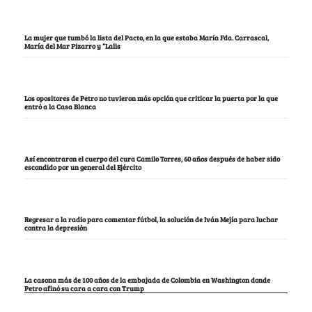
La mujer que tumbó la lista del Pacto, en la que estaba María Fda. Carrascal,
María del Mar Pizarro y “Lalis
Los opositores de Petro no tuvieron más opción que criticar la puerta por la que
entró a la Casa Blanca
Así encontraron el cuerpo del cura Camilo Torres, 60 años después de haber sido
escondido por un general del Ejército
Regresar a la radio para comentar fútbol, la solución de Iván Mejía para luchar
contra la depresión
La casona más de 100 años de la embajada de Colombia en Washington donde
Petro afinó su cara a cara con Trump